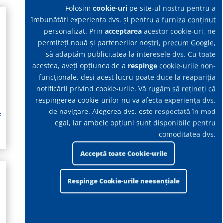
Folosim
cookie-uri
pe site-ul nostru pentru a
îmbunătăți experiența dvs. și pentru a furniza conținut
personalizat. Prin
acceptarea
acestor cookie-uri, ne
permiteți nouă și partenerilor noștri, precum Google,
să adaptăm publicitatea la interesele dvs. Cu toate
acestea, aveți opțiunea de a
respinge
cookie-urile non-
funcționale, deși acest lucru poate duce la reapariția
notificării privind cookie-urile. Vă rugăm să rețineți că
respingerea cookie-urilor nu va afecta experiența dvs.
de navigare. Alegerea dvs. este respectată în mod
E
ASPIRATOARE PT ULEI ȘI
egal, iar ambele opțiuni sunt disponibile pentru
SPAN
comoditatea dvs.
Acceptă toate Cookie-urile
Respinge Cookie-urile neesențiale