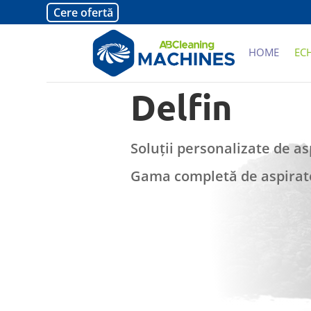
Cere ofertă
HOME
EC
Delfin
Soluții personalizate de as
Gama completă de aspirato