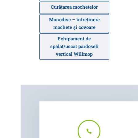
Curăţarea mochetelor
Monodisc – întreținere
mochete și covoare
Echipament de
spalat/uscat pardoseli
vertical Willmop
