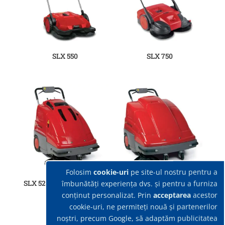
SLX 550
SLX 750
Folosim
cookie-uri
pe site-ul nostru pentru a
SLX 520 Baterie / Benzina
SLX 720 Baterie / Benzina
îmbunătăți experiența dvs. și pentru a furniza
conținut personalizat. Prin
acceptarea
acestor
cookie-uri, ne permiteți nouă și partenerilor
noștri, precum Google, să adaptăm publicitatea