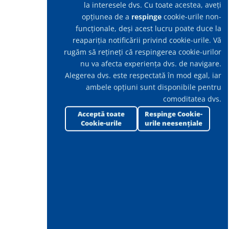
la interesele dvs. Cu toate acestea, aveți
opțiunea de a
respinge
cookie-urile non-
Mașini de spălat-uscat pardoseli
funcționale, deși acest lucru poate duce la
Portotecnica
reapariția notificării privind cookie-urile. Vă
rugăm să rețineți că respingerea cookie-urilor
nu va afecta experiența dvs. de navigare.
Alegerea dvs. este respectată în mod egal, iar
Mașini de măturat Portotecnica
ambele opțiuni sunt disponibile pentru
comoditatea dvs.
Acceptă toate
Respinge Cookie-
Echipamente aspirare la înălțime
Cookie-urile
urile neesențiale
Spacevac
Motorscrubber
Sisteme multifuncționale Kaivac