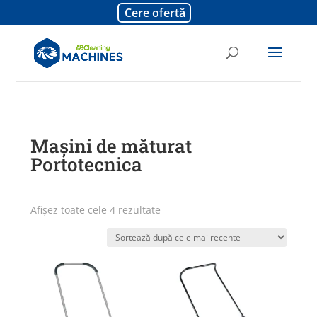
Cere ofertă
Mașini de măturat
Portotecnica
Sortat
Afișez toate cele 4 rezultate
după
cele
mai
recente