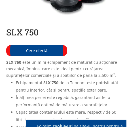
SLX 750
Cere ofertă
SLX 750
este un mini echipament de măturat cu acţionare
mecanică, împins, care este ideal pentru curățarea
suprafețelor comerciale și a spațiilor de până la 2.500 m².
Echipamentul
SLX 750
de la Tennant este potrivit atât
pentru interior, cât și pentru spațiile exterioare.
Înălțimea periei este reglabilă, garantând astfel o
performanță optimă de măturare a suprafețelor.
Capacitatea containerului este mare, respectiv de 50
litri, iar acesta este foarte ușor de golit.
Folosim
cookie-uri
pe site-ul nostru pentru a
Acest echipament de curățenie are înclinaţia