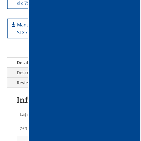
slx 750
Manualul utilizatorului - Echipament de măturat
SLX750- disponibil în curând
Detalii tehnice
Descriere
Reviews (0)
Informații suplimentare
Lăţime de lucru cu periile laterale
750 mm