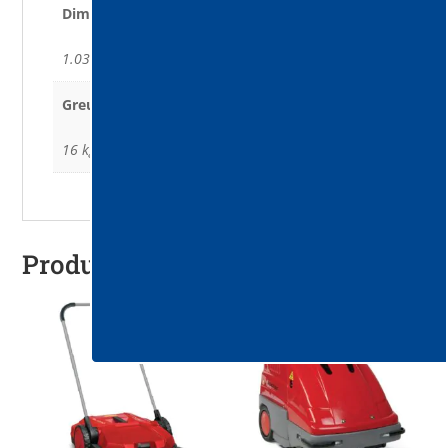
Dimensiuni (L x L x Ȋ)
1.030 x 770 x 750 mm
Greutate
16 kg
Produse similare