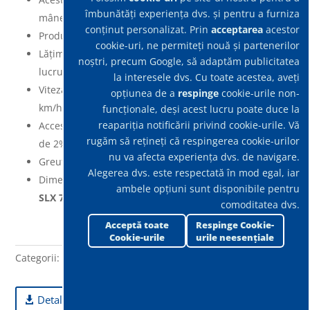
îmbunătăți experiența dvs. și pentru a furniza
mânerului reglabilă.
conținut personalizat. Prin
acceptarea
acestor
Productivitatea teoretică este de 2,625 m²/h.
cookie-uri, ne permiteți nouă și partenerilor
Lățimea periei centrale este de 750 mm, iar lățimea de
noștri, precum Google, să adaptăm publicitatea
lucru cu periile laterale este tot de 750 mm.
la interesele dvs. Cu toate acestea, aveți
Viteza maximă a echipamentului
SLX 750
este de 3,5
opțiunea de a
respinge
cookie-urile non-
km/h.
funcționale, deși acest lucru poate duce la
reapariția notificării privind cookie-urile. Vă
Accesul în rampă a acestui echipament Tennant este
rugăm să rețineți că respingerea cookie-urilor
de 2%.
nu va afecta experiența dvs. de navigare.
Greutatea fără baterii a echipamentului este de 16 kg.
Alegerea dvs. este respectată în mod egal, iar
Dimensiunile acestui
echipament de curăţenie VLX
ambele opțiuni sunt disponibile pentru
SLX 750
sunt 1.030 x 770 x 750 mm (L x l x Ȋ).
comoditatea dvs.
Acceptă toate
Respinge Cookie-
Cookie-urile
urile neesențiale
Categorii:
Mașini de măturat Portotecnica
,
VLX
Detalii tehnice echipament - Maturatoare Manuala