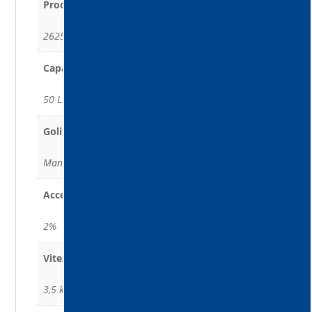
Productivitate teoretică
2625 m2/oră
Capacitate container
50 Litri
Golire container
Manuală
Acces in rampă
2%
Viteza maximă
3,5 km/h