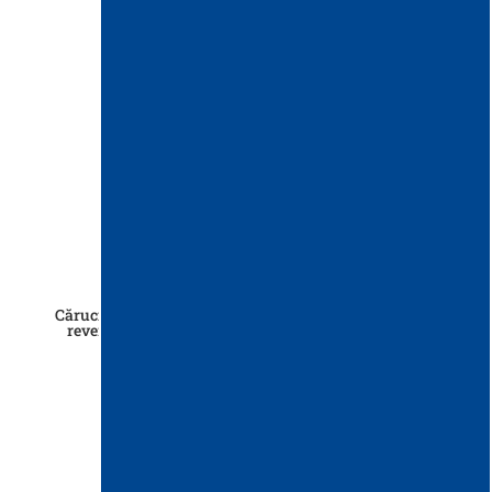
Cărucior TRIS3P 15L (tava transport ustensile, mâner
reversibil, storcator de mop cu maner) si New Line
Wringer