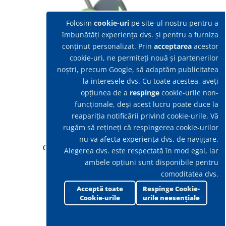
Folosim
cookie-uri
pe site-ul nostru pentru a
îmbunătăți experiența dvs. și pentru a furniza
conținut personalizat. Prin
acceptarea
acestor
cookie-uri, ne permiteți nouă și partenerilor
noștri, precum Google, să adaptăm publicitatea
la interesele dvs. Cu toate acestea, aveți
opțiunea de a
respinge
cookie-urile non-
funcționale, deși acest lucru poate duce la
reapariția notificării privind cookie-urile. Vă
rugăm să rețineți că respingerea cookie-urilor
nu va afecta experiența dvs. de navigare.
Carucior SPEED cu Galeata 18L si storcator
Alegerea dvs. este respectată în mod egal, iar
ambele opțiuni sunt disponibile pentru
comoditatea dvs.
Acceptă toate
Respinge Cookie-
Cookie-urile
urile neesențiale