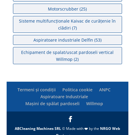
Motorscrubber
(25)
Sisteme multifuncționale Kaivac de curățenie în
clădiri
(7)
Aspiratoare industriale Delfin
(53)
Echipament de spalat/uscat pardoseli vertical
Willmop
(2)
Termeni și condiții
Politica cookie
ANPC
Aspiratoare Industriale
Mașini de spălat pardoseli
Willmop
ABCleaning Machines SRL
© Made with ❤️ by the
NRGO Web