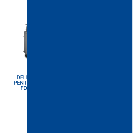
MARI DE PRAF
DELFIN DG 300 SE
DELFIN MISTRAL 202
PENTRU MATERIALE
DS Z2-22 SCL
FOARTE GRELE
PENTRU PRAF