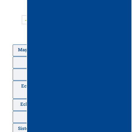
←
1
2
3
4
5
6
…
8
9
10
→
Mașini de spălat-uscat pardoseli Portotecnica
Mașini de măturat
Echipamente de măturat Tennant
Echipamente combinate de spălat-măturat
Tennant
Echipamente aspirare la înălțime Spacevac
Motorscrubber
Sisteme multifuncționale Kaivac de curățenie