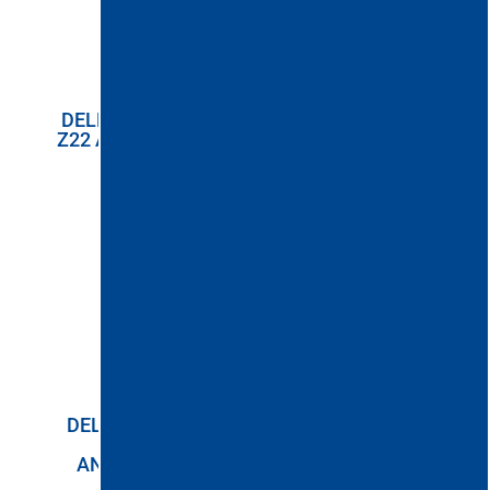
DELFIN DG 300 SE
DELFIN DG 70
Z22 ANTIEXPLOZIE
EXPORT Z 2-22
ANTIEXPLOZIE
DELFIN DG2 Z 21
AIRFLOW,
DELFIN DG1 Z21
ANTIEXPLOZIE
ANTIEXPLOZIE