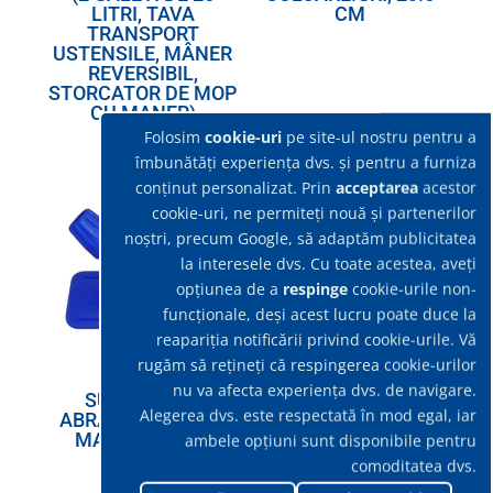
LITRI, TAVA
CM
TRANSPORT
USTENSILE, MÂNER
REVERSIBIL,
STORCATOR DE MOP
CU MANER)
Folosim
cookie-uri
pe site-ul nostru pentru a
îmbunătăți experiența dvs. și pentru a furniza
conținut personalizat. Prin
acceptarea
acestor
cookie-uri, ne permiteți nouă și partenerilor
noștri, precum Google, să adaptăm publicitatea
la interesele dvs. Cu toate acestea, aveți
opțiunea de a
respinge
cookie-urile non-
funcționale, deși acest lucru poate duce la
reapariția notificării privind cookie-urile. Vă
rugăm să rețineți că respingerea cookie-urilor
nu va afecta experiența dvs. de navigare.
SUPORT PAD
RACLETA METALICA
Alegerea dvs. este respectată în mod egal, iar
ABRAZIV (PENTRU
PENTRU PODEA
MANER), 23CM
55CM
ambele opțiuni sunt disponibile pentru
comoditatea dvs.