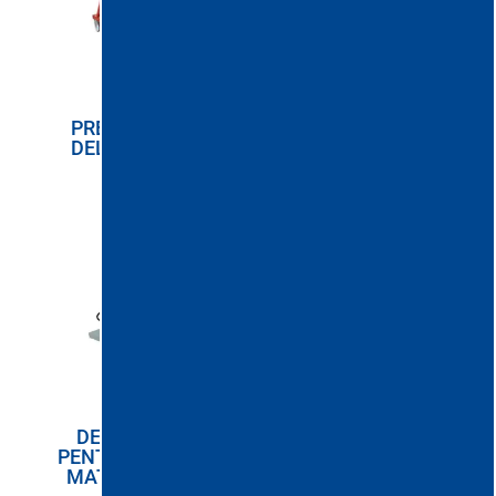
PRESEPARATOR
DELFIN DBF 10
DELFIN AA 1009
PENTRU PRAF SAU
MATERIAL SOLID
DELIFN DBF 20
PENTRU PRAF SAU
DELFIN DG 300 HD
MATERIAL SOLID
PENTRU CANTITĂȚI