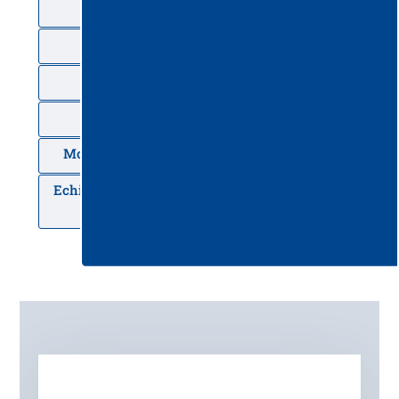
în clădiri
Aspiratoare industriale Delfin
Aspiratoare profesionale Tennant
Curăţarea mochetelor
Monodisc – întreținere mochete și covoare
Echipament de spalat/uscat pardoseli vertical
Willmop