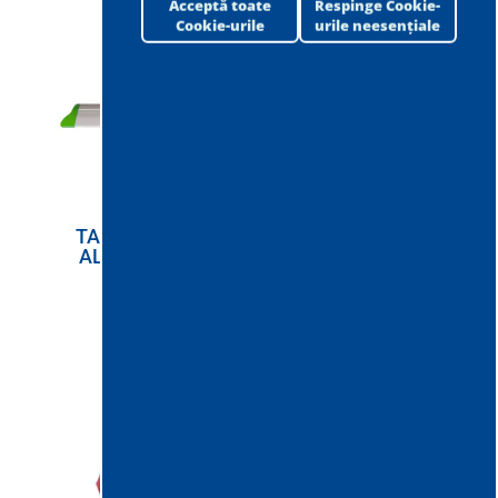
Acceptă toate
Respinge Cookie-
Cookie-urile
urile neesențiale
TALPA DE MOP
PRE-SEPARATOR
ALUVEL 40CM
PENTRU
INERTIZAREA
PULBERILOR
EXPLOZIVE
PERICULOASE