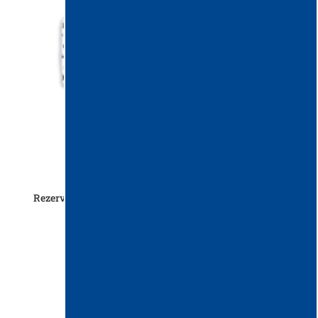
Rezerva Mop Microfibre SPOT 40×11 cm, compatibil cu
talpa de mop Aluvel