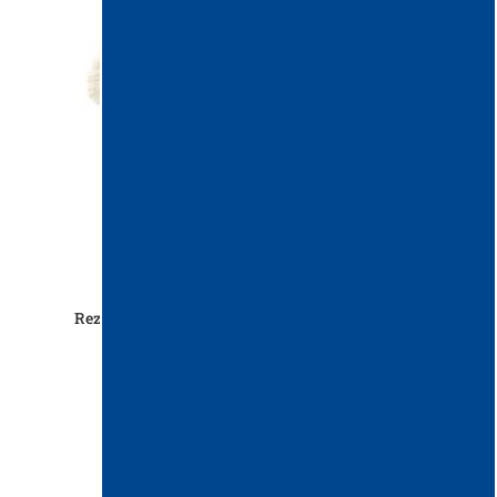
Rezerva mop praf STANDARD 80cm, culoare alb