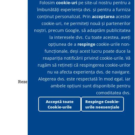
Folosim
cookie-uri
pe site-ul nostru pentru a
îmbunătăți experiența dvs. și pentru a furniza
conținut personalizat. Prin
acceptarea
acestor
cookie-uri, ne permiteți nouă și partenerilor
noștri, precum Google, să adaptăm publicitatea
la interesele dvs. Cu toate acestea, aveți
opțiunea de a
respinge
cookie-urile non-
funcționale, deși acest lucru poate duce la
reapariția notificării privind cookie-urile. Vă
rugăm să rețineți că respingerea cookie-urilor
nu va afecta experiența dvs. de navigare.
Alegerea dvs. este respectată în mod egal, iar
Rezerva mop Grey 40cm, culoare gri, compatibil cu
ambele opțiuni sunt disponibile pentru
Talpa mop Olympic/One
comoditatea dvs.
Acceptă toate
Respinge Cookie-
Cookie-urile
urile neesențiale