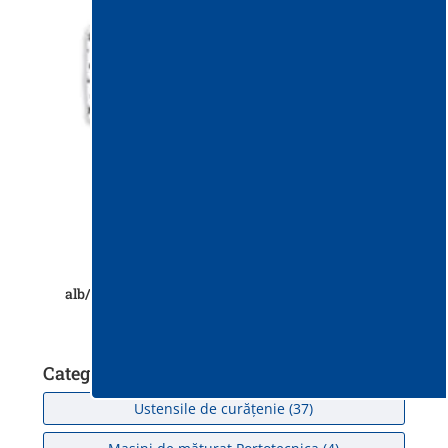
Rezerva mop Spot 40cm, cul. buline
alb/negru,compatibil cu Talpa mop Olympic/One
Categorii
Ustensile de curățenie
(37)