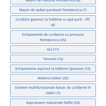
Mașini de măturat Portotecnica
(4)
Mașini de spălat pardoseli Portotecnica
(7)
Curățitor geamuri la înălțime cu apă pură – IPC
(4)
Echipamente de curățenie cu presiune
Portotecnica
(35)
VLX
(11)
Tennant
(16)
Echipamente aspirare la înălțime Spacevac
(10)
Motorscrubber
(25)
Sisteme multifuncționale Kaivac de curățenie în
clădiri
(7)
Aspiratoare industriale Delfin
(53)