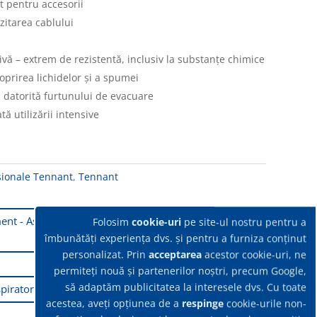
t pentru accesorii
zitarea cablului
ivă – extrem de rezistentă, inclusiv la substanțe chimice
oprirea lichidelor și a spumei
ui datorită furtunului de evacuare
tă utilizării intensive
sionale Tennant
,
Tennant
ment - Aspirator profesional umed-uscat IPC GP 3/62
Folosim
cookie-uri
pe site-ul nostru pentru a
îmbunătăți experiența dvs. și pentru a furniza conținut
personalizat. Prin
acceptarea
acestor cookie-uri, ne
permiteți nouă și partenerilor noștri, precum Google,
să adaptăm publicitatea la interesele dvs. Cu toate
Aspirator profesional umed-uscat IPC GP 3/62 W&D
acestea, aveți opțiunea de a
respinge
cookie-urile non-