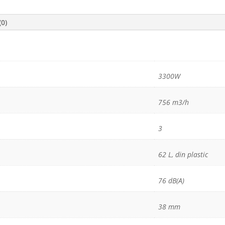
(0)
3300W
756 m3/h
3
62 L, din plastic
76 dB(A)
38 mm