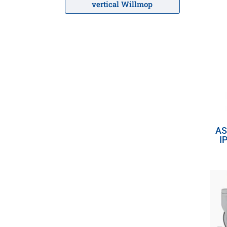
vertical Willmop
AS
I