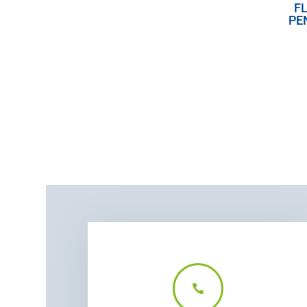
FL
PE
