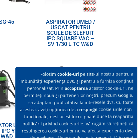
SG-45
ASPIRATOR UMED /
USCAT PENTRU
SCULE DE SLEFUIT
IPC SQUARE VAC –
SV 1/30 L TC W&D
Folosim
cookie-uri
pe site-ul nostru pentru a
îmbunătăți experiența dvs. și pentru a furniza conținut
personalizat. Prin
acceptarea
acestor cookie-uri, ne
permiteți nouă și partenerilor noștri, precum Google,
să adaptăm publicitatea la interesele dvs. Cu toate
acestea, aveți opțiunea de a
respinge
cookie-urile non-
funcționale, deși acest lucru poate duce la reapariția
notificării privind cookie-urile. Vă rugăm să rețineți că
ATOR UMED-
ASPIRATOR UMED-
IPC YP 2/62
USCAT IPC GS 1/33
respingerea cookie-urilor nu va afecta experiența dvs.
W&D
W&D
de navigare. Alegerea dvs. este respectată în mod