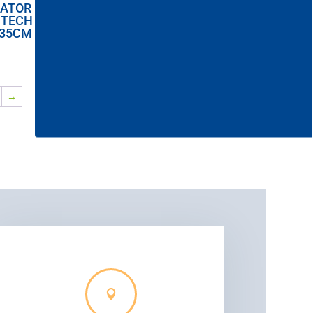
ATOR GEAM
COMPLET 35CM
 TECHNIDUO
PULEX TEHNOCILE
35CM
→
