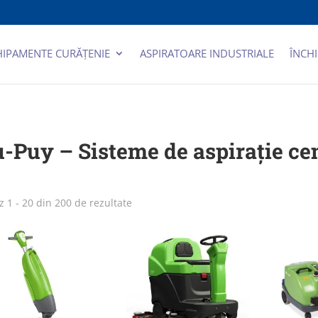
HIPAMENTE CURĂȚENIE
ASPIRATOARE INDUSTRIALE
ÎNCHI
-Puy – Sisteme de aspirație cen
Sortat
z 1 - 20 din 200 de rezultate
după
cele
mai
recente