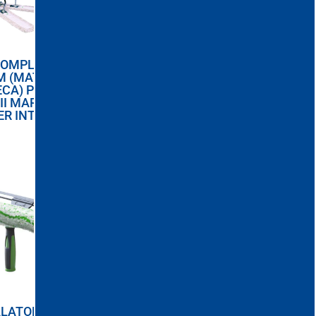
OMPLET „V„
STORCATOR MOP
M (MATURA
DIN OTEL
ECA) PENTRU
INOXIDABIL PENTRU
II MARI CU
GALEATA 22L
R INTARIT
LATOR SI
RAZUITOR GEAM