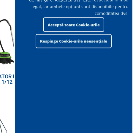
egal, iar ambele opțiuni sunt disponibile pentru
comoditatea dvs.
Acceptă toate Cookie-urile
Respinge Cookie-urile neesențiale
ATOR USCAT
ASPIRATOR USCAT
 1/12 ECO B
IPC YP 1/6 ECO B