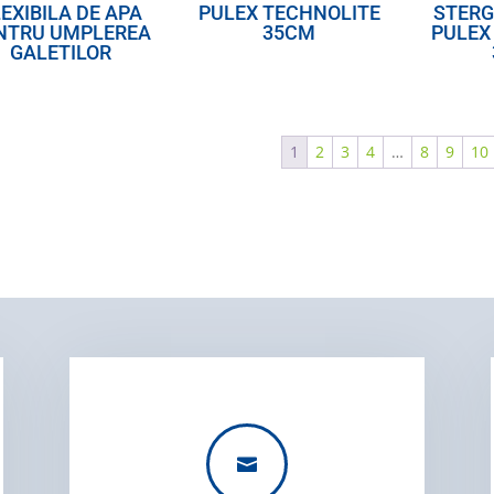
EXIBILA DE APA
PULEX TECHNOLITE
STERG
NTRU UMPLEREA
35CM
PULEX
GALETILOR
1
2
3
4
…
8
9
10
