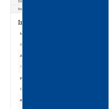
Descriere
Reviews (0)
Informații suplimentare
Modele
802 WD AIR 14V, 802 WD IR 7V
Alimentare cu aer (nlt/min)
1458 (87), 729 (43)
presiunea de alimentare cu aer (bar)
6, 6
ø furtunului de alimentare cu aer (mm)