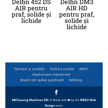
Delfin 452 DS
Delfin DM3
AIR pentru
AIR HD
praf, solide și
pentru praf,
lichide
solide și
lichide
Termeni și condiții
Politica cookie
ANPC
Aspiratoare Industriale
Mașini de spălat pardoseli
Willmop
ABCleaning Machines SRL
© Made with ❤️ by the
NRGO Web
Design
team.