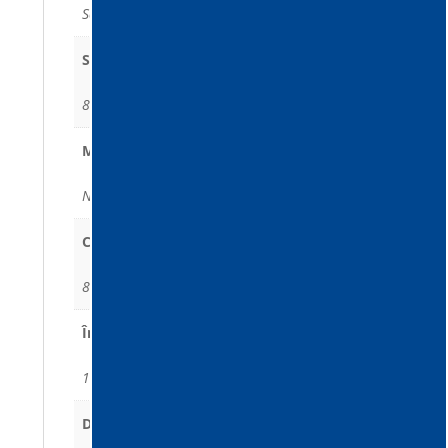
Sac, Sac
Suprafața, Diametru (cm² - mm)
8000 – 420, 8000 – 420
Material, Efficiență
Nylon + Polyester – L, Nylon + Polyester – L
Capacitate (l)
80, 80
Înălțime (cm)
100, 100
Dimensiuni (cm)