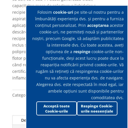
capacitatea mare de colectare a lichidelor a
Folosim
cookie-uri
pe site-ul nostru pentru a
recipientului din oțel și manevrarea ușoară a
îmbunătăți experiența dvs. și pentru a furniza
aspiratorului fac din acesta soluția ideală pentru
conținut personalizat. Prin
acceptarea
acestor
aplicații cu toate tipurile de lichide. O supapă de
cookie-uri, ne permiteți nouă și partenerilor
descărcare convenabilă din spate face ca golirea
noștri, precum Google, să adaptăm publicitatea
recipientului să fie rapidă și ușoară. Kit de accesorii
la interesele dvs. Cu toate acestea, aveți
inclus și kit dublu de filtrare pentru lichid (filtru din
opțiunea de a
respinge
cookie-urile non-
polipropilenă) și praf (filtru din poliester) și un kit
funcționale, deși acest lucru poate duce la
flotor pentru oprirea automată a aspirației atunci
reapariția notificării privind cookie-urile. Vă
când recipientul este plin. Disponibil și în versiunea
rugăm să rețineți că respingerea cookie-urilor
certificată Atex, pentru colectarea lichidelor
nu va afecta experiența dvs. de navigare.
inflamabile.
Alegerea dvs. este respectată în mod egal, iar
ambele opțiuni sunt disponibile pentru
Categorie:
Aer comprimat – Aplicatii Umed Uscate
comoditatea dvs.
Acceptă toate
Respinge Cookie-
Cookie-urile
urile neesențiale
Detalii tehnice