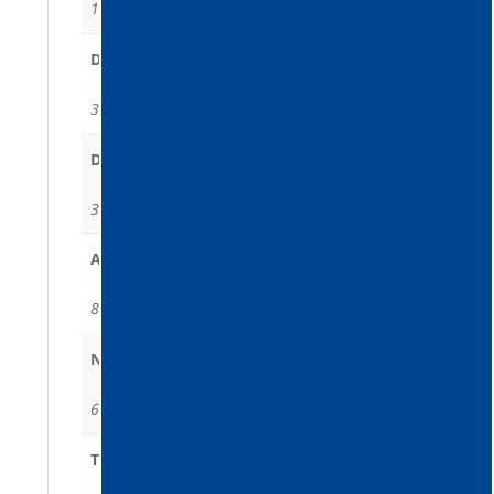
12, 12
Depresiune maximă (mm.H2O)
3700, 3700
Debit de aer maxim (m³/h)
300, 150
Admisia de aspirare (ø)
80, 80
Nivelul zgomotului (dB(A))
68, 68
Tipul Filtrului