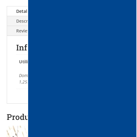
Detalii tehnice
Descriere
Reviews (0)
Informații suplimentare
Utilizare
Domestic și comercial. Inaltimea tubulaturii 3 x
1,25m.
Produse similare