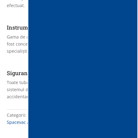
efectuat.
Instrumente versatile
Gama de accesorii (perii și coturi de diferite unghiuri) au
fost concepute pentru a oferi o multitudine de opțiuni
specialiștilor în curățenie.
Siguranță înainte de toate
Toate tuburile și accesoriile sunt fixate și asigurate prin
sistemul de blocare de siguranță care elimina orice risc de
accidentare a operatorilor în timpul utilizării.
Categorii:
Echipamente aspirare la înălțime Spacevac
,
Spacevac Atex