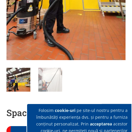
SpaceVac ATEX LITE 38mm
Folosim
cookie-uri
pe site-ul nostru pentru a
îmbunătăți experiența dvs. și pentru a furniza
conținut personalizat. Prin
acceptarea
acestor
cookie-uri, ne permiteți nouă și partenerilor
Cere ofertă