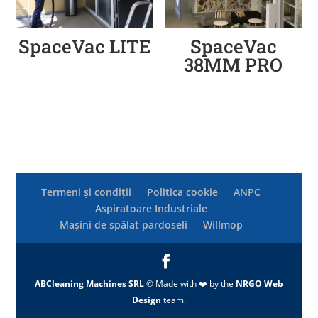
SpaceVac LITE
SpaceVac
38MM PRO
Termeni și condiții
Politica cookie
ANPC
Aspiratoare Industriale
Mașini de spălat pardoseli
Willmop
ABCleaning Machines SRL
© Made with ❤️ by the
NRGO Web
Design
team.