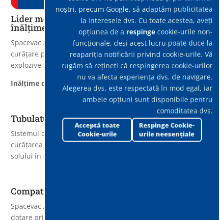
noștri, precum Google, să adaptăm publicitatea
Lider mondial pentru sistemul de curățenie la
la interesele dvs. Cu toate acestea, aveți
înălțime
opțiunea de a
respinge
cookie-urile non-
Spacevac ATEX LITE conceput pentru a oferi o soluție de
funcționale, deși acest lucru poate duce la
curățare pentru operatorii care lucrează în atmosfere
reapariția notificării privind cookie-urile. Vă
explozive specializate.
rugăm să rețineți că respingerea cookie-urilor
nu va afecta experiența dvs. de navigare.
Inălțime de lucru
: 3,75m
Alegerea dvs. este respectată în mod egal, iar
ambele opțiuni sunt disponibile pentru
comoditatea dvs.
Tubulaturi unique 38 mm
Acceptă toate
Respinge Cookie-
Sistemul de tubulaturi ușor de asamblat, fac posibilă
Cookie-urile
urile neesențiale
curățarea zonelor înalte, de până la 3,75m de la nivelul
solului în condiții de siguranță.
Compatibilitate cu aspiratoarele din dotare
Spacevac ATEX lite se poate conecta la orice aspirator din
dotare printr-un manson, operațiune foarte simplu de