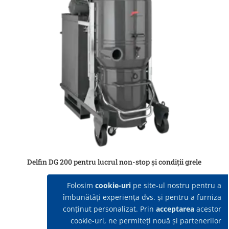
Delfin DG 200 pentru lucrul non-stop și condiții grele
Folosim
cookie-uri
pe site-ul nostru pentru a
îmbunătăți experiența dvs. și pentru a furniza
conținut personalizat. Prin
acceptarea
acestor
cookie-uri, ne permiteți nouă și partenerilor