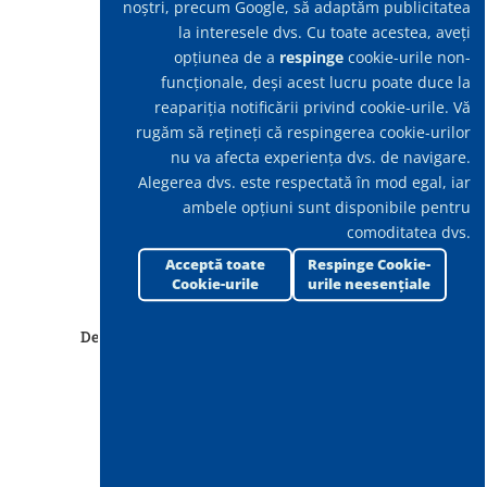
noștri, precum Google, să adaptăm publicitatea
la interesele dvs. Cu toate acestea, aveți
opțiunea de a
respinge
cookie-urile non-
funcționale, deși acest lucru poate duce la
reapariția notificării privind cookie-urile. Vă
rugăm să rețineți că respingerea cookie-urilor
nu va afecta experiența dvs. de navigare.
Alegerea dvs. este respectată în mod egal, iar
ambele opțiuni sunt disponibile pentru
comoditatea dvs.
Acceptă toate
Respinge Cookie-
Cookie-urile
urile neesențiale
Delfin DG 300 HD pentru cantități mari de praf