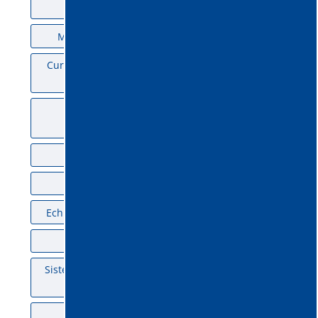
Mașini de măturat Portotecnica
(4)
Mașini de spălat pardoseli Portotecnica
(7)
Curățitor geamuri la înălțime cu apă pură – IPC
(4)
Echipamente de curățenie cu presiune
Portotecnica
(35)
VLX
(11)
Tennant
(16)
Echipamente aspirare la înălțime Spacevac
(10)
Motorscrubber
(25)
Sisteme multifuncționale Kaivac de curățenie în
clădiri
(7)
Aspiratoare industriale Delfin
(53)