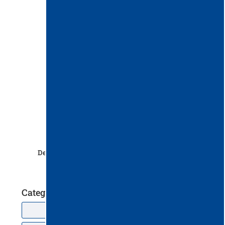
Delfin DG 300 SE pentru materiale foarte grele
Categorii
Ustensile de curățenie
(37)