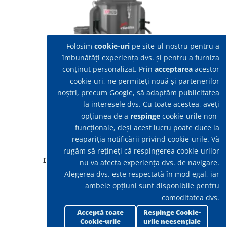
Folosim
cookie-uri
pe site-ul nostru pentru a
îmbunătăți experiența dvs. și pentru a furniza
conținut personalizat. Prin
acceptarea
acestor
cookie-uri, ne permiteți nouă și partenerilor
noștri, precum Google, să adaptăm publicitatea
la interesele dvs. Cu toate acestea, aveți
opțiunea de a
respinge
cookie-urile non-
funcționale, deși acest lucru poate duce la
reapariția notificării privind cookie-urile. Vă
rugăm să rețineți că respingerea cookie-urilor
Delfin DG 50 EXP SE pentru materiale grele
nu va afecta experiența dvs. de navigare.
Alegerea dvs. este respectată în mod egal, iar
ambele opțiuni sunt disponibile pentru
comoditatea dvs.
Acceptă toate
Respinge Cookie-
Cookie-urile
urile neesențiale