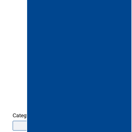
Delfin ZEFIRO 75 pentru praf fin
Categorii
Mașini de măturat Portotecnica
(4)