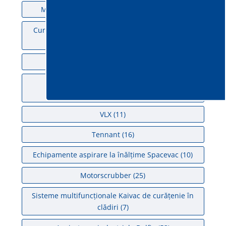
Mașini de spălat pardoseli Portotecnica
(7)
Curățitor geamuri la înălțime cu apă pură – IPC
(4)
Ustensile de curățenie
(37)
Echipamente de curățenie cu presiune
Portotecnica
(35)
VLX
(11)
Tennant
(16)
Echipamente aspirare la înălțime Spacevac
(10)
Motorscrubber
(25)
Sisteme multifuncționale Kaivac de curățenie în
clădiri
(7)