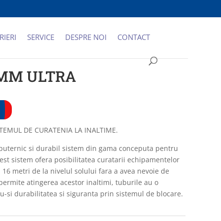
RIERI
SERVICE
DESPRE NOI
CONTACT
8MM ULTRA
TEMUL DE CURATENIA LA INALTIME.
 puternic si durabil sistem din gama conceputa pentru
 Acest sistem ofera posibilitatea curatarii echipamentelor
a 16 metri de la nivelul solului fara a avea nevoie de
permite atingerea acestor inaltimi, tuburile au o
u-si durabilitatea si siguranta prin sistemul de blocare.