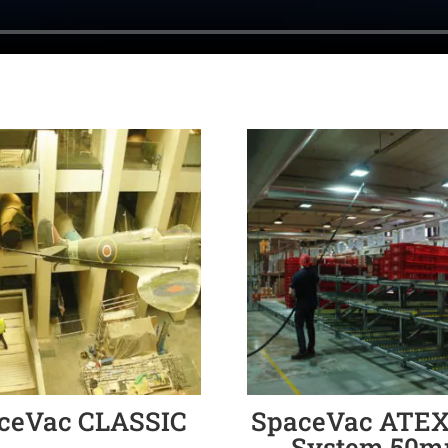
ceVac CLASSIC
SpaceVac ATEX
System 50