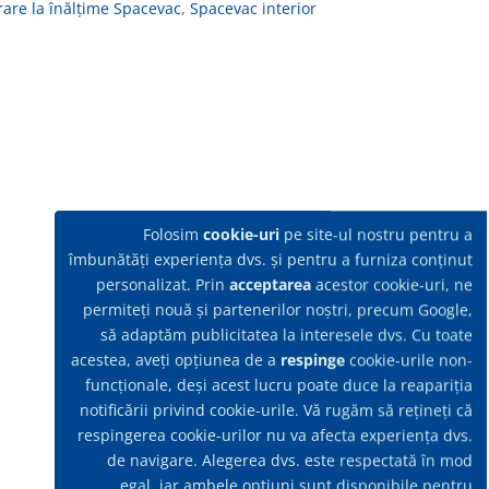
are la înălțime Spacevac
,
Spacevac interior
Folosim
cookie-uri
pe site-ul nostru pentru a
îmbunătăți experiența dvs. și pentru a furniza conținut
personalizat. Prin
acceptarea
acestor cookie-uri, ne
permiteți nouă și partenerilor noștri, precum Google,
să adaptăm publicitatea la interesele dvs. Cu toate
acestea, aveți opțiunea de a
respinge
cookie-urile non-
funcționale, deși acest lucru poate duce la reapariția
notificării privind cookie-urile. Vă rugăm să rețineți că
respingerea cookie-urilor nu va afecta experiența dvs.
de navigare. Alegerea dvs. este respectată în mod
egal, iar ambele opțiuni sunt disponibile pentru