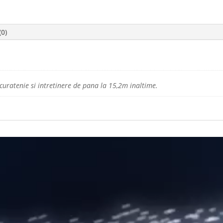
(0)
 curatenie si intretinere de pana la 15,2m inaltime.