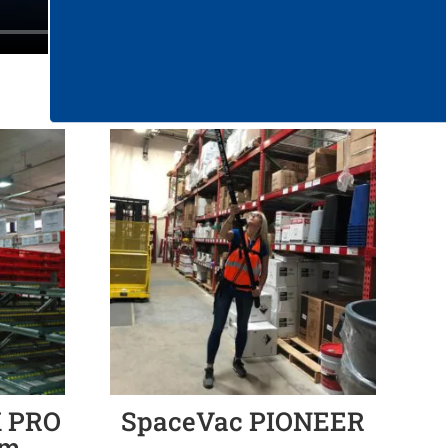
 PRO
SpaceVac PIONEER
mm